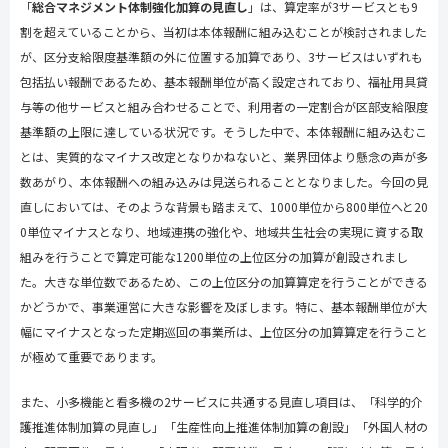
「
総合マネジメント体制強化加算の見直し
」は、算定率が
3
サービスとも
9
割を超えていることから、当初は本体報酬に組み込むことが検討されました
が、区分支給限度基準額の外に位置する加算であり、
3
サービスはいずれも
包括払い報酬であるため、基本報酬単位が高く設定されており、福祉用具貸
与等の他サービスと組み合わせることで、利用者の一定割合が区部支給限度
基準額の上限に達している状況です。そうした中で、本体報酬に組み込むこ
とは、実質的なマイナス改定となりかねないと、業界団体より懸念の声が多
数あがり、本体報酬への組み込みは見送られることとなりました。今回の見
直しにおいては、そのような背景も踏まえて、
1000
単位から
800
単位へと
20
0
単位マイナスとなり、地域連携の強化や、地域共生社会の実現に資する取
組みを行うことで算定可能な
1200
単位の上位区分の加算が創設されまし
た。大きな単位数であるため、この上位区分の加算算定を行うことができる
かどうかで、事業運営に大きな影響を及ぼします。特に、基本報酬単位が大
幅にマイナスとなった定期巡回の事業所は、上位区分の加算算定を行うこと
が極めて重要であります。
また、小多機能と看多機の
2
サービスに共通する見直し項目は、「科学的介
護推進体制加算の見直し」「生産性向上推進体制加算の創設」「外国人材の