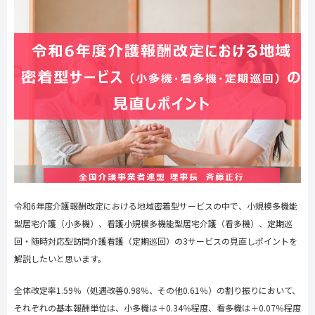
令和
6
年度介護報酬改定における地域密着型サービスの中で、小規模多機能
型居宅介護（小多機）、看護小規模多機能型居宅介護（看多機）、定期巡
回・随時対応型訪問介護看護（定期巡回）の
3
サービスの見直しポイントを
解説したいと思います。
全体改定率
1.59
％（処遇改善
0.98
％、その他
0.61
％）の割り振りにおいて、
それぞれの基本報酬単位は、小多機は＋
0.34
％程度、看多機は＋
0.07
％程度