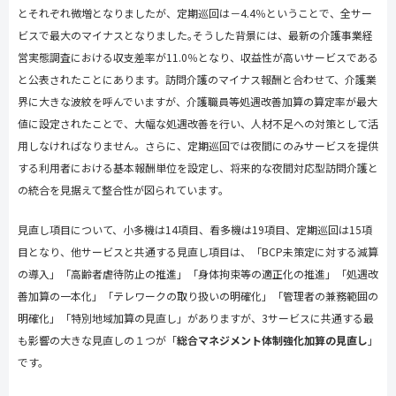
とそれぞれ微増となりましたが、定期巡回は－
4.4
％ということで、全サー
ビスで最大のマイナスとなりました｡そうした背景には、最新の介護事業経
営実態調査における収支差率が
11.0
％となり、収益性が高いサービスである
と公表されたことにあります。訪問介護のマイナス報酬と合わせて、介護業
界に大きな波紋を呼んでいますが、介護職員等処遇改善加算の算定率が最大
値に設定されたことで、大幅な処遇改善を行い、人材不足への対策として活
用しなければなりません。さらに、定期巡回では夜間にのみサービスを提供
する利用者における基本報酬単位を設定し、将来的な夜間対応型訪問介護と
の統合を見据えて整合性が図られています｡
見直し項目について、小多機は
14
項目、看多機は
19
項目、定期巡回は
15
項
目となり、他サービスと共通する見直し項目は、「
BCP
未策定に対する減算
の導入」「高齢者虐待防止の推進」「身体拘束等の適正化の推進」「処遇改
善加算の一本化」「テレワークの取り扱いの明確化」「管理者の兼務範囲の
明確化」「特別地域加算の見直し」がありますが、
3
サービスに共通する最
も影響の大きな見直しの１つが「
総合マネジメント体制強化加算の見直し
」
です。