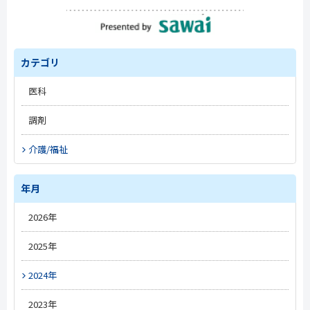
カテゴリ
医科
#トレンド
調剤
#開業準備
#トレンド
介護/福祉
#改定情報
#トレンド
#新薬情報
#薬局経営
年月
#施設経営
#電子処方箋
#新薬情報
#人材情報
2026年
#オンライン資格確認
#改定情報
#改定情報
5月
#オンライン診療
2025年
#介護DX
3月
#電子処方箋
#医療DX
12月
2024年
#電子カルテ
#オンライン服薬指導
10月
12月
2023年
#経営