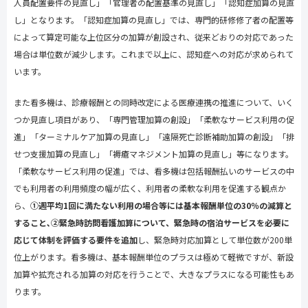
人員配置要件の見直し」「官理者の配置基準の見直し」「認知症加算の見直
し」となります。「認知症加算の見直し」では、専門的研修修了者の配置等
によって算定可能な上位区分の加算が創設され、従来どおりの対応であった
場合は単位数が減少します。これまで以上に、認知症への対応が求められて
います。
また看多機は、診療報酬との同時改定による医療連携の推進について、いく
つか見直し項目があり、「専門管理加算の創設」「柔軟なサービス利用の促
進」「ターミナルケア加算の見直し」「遠隔死亡診断補助加算の創設」「排
せつ支援加算の見直し」「褥瘡マネジメント加算の見直し」等になります。
「柔軟なサービス利用の促進」では、看多機は包括報酬払いのサービスの中
でも利用者の利用頻度の幅が広く、利用者の柔軟な利用を促進する観点か
ら、
①週平均1回に満たない利用の場合等には基本報酬単位の30％の減算と
すること､②緊急時訪問看護加算について、緊急時の宿泊サービスを必要に
応じて体制を評価する要件を追加
し、緊急時対応加算として単位数が
200
単
位上がります。看多機は、基本報酬単位のプラスは極めて軽微ですが、新設
加算や拡充される加算の対応を行うことで、大きなプラスになる可能性もあ
ります。