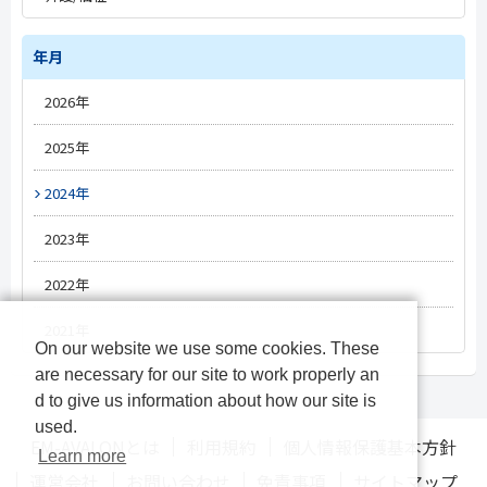
#改定情報
#トレンド
#新薬情報
#薬局経営
年月
#施設経営
#電子処方箋
#新薬情報
#人材情報
2026年
#オンライン資格確認
#改定情報
#改定情報
5月
#オンライン診療
2025年
#介護DX
3月
#電子処方箋
#医療DX
12月
2024年
#電子カルテ
#オンライン服薬指導
10月
12月
2023年
#経営
#薬局DX
#レセプト
9月
11月
12月
2022年
#人材/キャリア
#診療報酬改定
8月
10月
11月
12月
2021年
On our website we use some cookies. These
#物流
12月
7月
9月
10月
11月
are necessary for our site to work properly an
#OTC
11月
d to give us information about how our site is
6月
8月
9月
10月
used.
10月
EM-AVALONとは
利用規約
個人情報保護基本方針
Learn more
5月
7月
8月
9月
運営会社
お問い合わせ
免責事項
サイトマップ