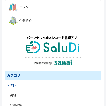
コラム
企業紹介
カテゴリ
医科
#トレンド
調剤
#開業準備
#トレンド
介護/福祉