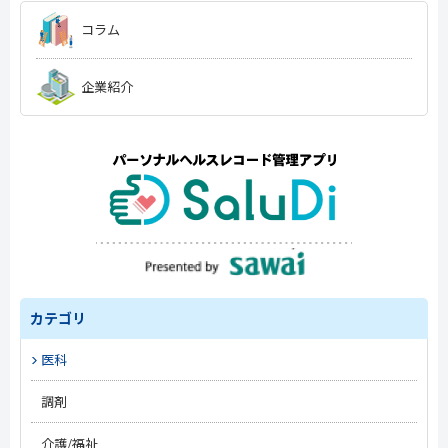
コラム
企業紹介
カテゴリ
医科
#トレンド
調剤
#開業準備
#トレンド
介護/福祉