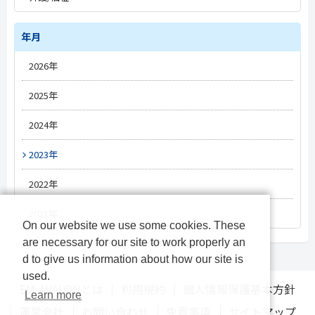
#改定情報
#トレンド
#新薬情報
#薬局経営
年月
#施設経営
#電子処方箋
#新薬情報
#人材情報
2026年
#オンライン資格確認
#改定情報
#改定情報
5月
#オンライン診療
2025年
#介護DX
3月
#電子処方箋
#医療DX
12月
2024年
#電子カルテ
#オンライン服薬指導
10月
12月
2023年
#経営
#薬局DX
#レセプト
9月
11月
12月
2022年
#人材/キャリア
#診療報酬改定
8月
10月
11月
12月
2021年
On our website we use some cookies. These
#物流
12月
7月
9月
10月
11月
are necessary for our site to work properly an
#OTC
11月
d to give us information about how our site is
6月
8月
9月
10月
used.
10月
EM-AVALONとは
利用規約
個人情報保護基本方針
Learn more
5月
7月
8月
9月
運営会社
お問い合わせ
免責事項
サイトマップ