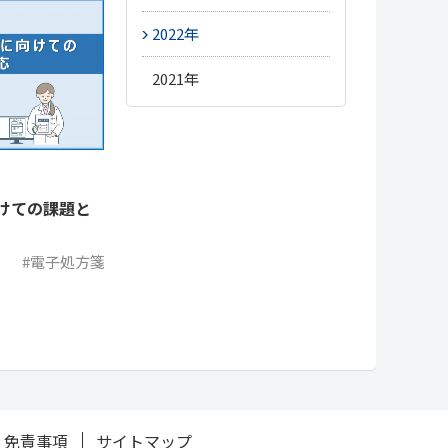
#レセプト
9月
11月
12月
2022年
#人材/キャリア
#診療報酬改定
8月
10月
11月
12月
2021年
#物流
12月
7月
9月
10月
11月
#OTC
11月
6月
8月
9月
10月
10月
けての課題と
5月
7月
8月
9月
4月
6月
7月
8月
#電子処方箋
3月
5月
6月
7月
2月
4月
5月
6月
1月
3月
4月
5月
2月
3月
1月
免責事項
サイトマップ