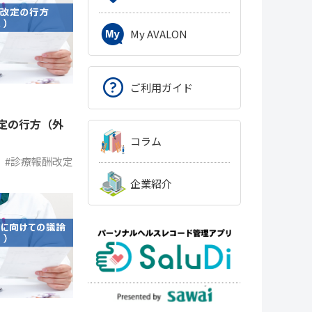
My AVALON
ご利用ガイド
定の行方（外
コラム
#診療報酬改定
企業紹介