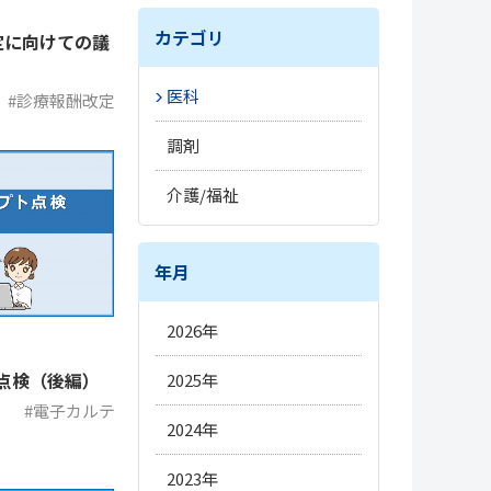
カテゴリ
定に向けての議
医科
#診療報酬改定
#トレンド
調剤
#開業準備
#トレンド
介護/福祉
#改定情報
#トレンド
#薬局経営
#新薬情報
#施設経営
年月
#電子処方箋
#新薬情報
#人材情報
#オンライン資格確認
2026年
#改定情報
#改定情報
#オンライン診療
5月
点検（後編）
2025年
#介護DX
#電子処方箋
#医療DX
3月
#電子カルテ
12月
2024年
#電子カルテ
#オンライン服薬指導
#経営
10月
12月
2023年
#薬局DX