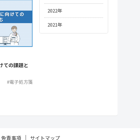
#レセプト
9月
11月
12月
2022年
#人材/キャリア
#診療報酬改定
8月
10月
11月
12月
2021年
#物流
12月
7月
9月
10月
11月
#OTC
11月
6月
8月
9月
10月
10月
けての課題と
5月
7月
8月
9月
4月
6月
7月
8月
#電子処方箋
3月
5月
6月
7月
2月
4月
5月
6月
1月
3月
4月
5月
2月
3月
1月
免責事項
サイトマップ