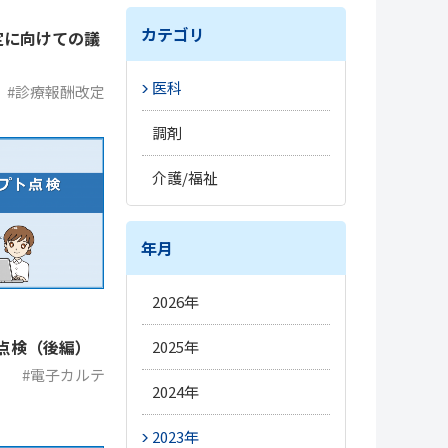
カテゴリ
定に向けての議
医科
#診療報酬改定
#トレンド
調剤
#開業準備
#トレンド
介護/福祉
#改定情報
#トレンド
#薬局経営
#新薬情報
#施設経営
年月
#電子処方箋
#新薬情報
#人材情報
#オンライン資格確認
2026年
#改定情報
#改定情報
#オンライン診療
5月
点検（後編）
2025年
#介護DX
#電子処方箋
#医療DX
3月
#電子カルテ
12月
2024年
#電子カルテ
#オンライン服薬指導
#経営
10月
12月
2023年
#薬局DX