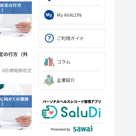
My AVALON
ご利用ガイド
定の行方（外
コラム
#診療報酬改定
企業紹介