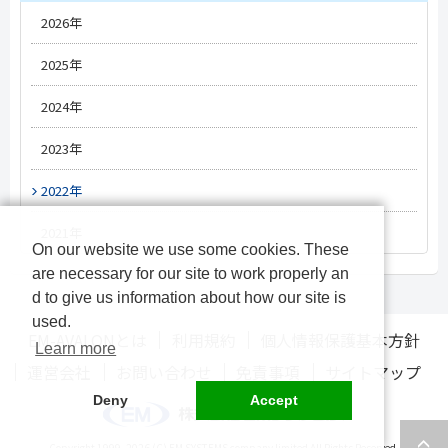
#新薬情報
#人材情報
2026年
#オンライン資格確認
#改定情報
#改定情報
5月
#オンライン診療
2025年
#介護DX
3月
#電子処方箋
#医療DX
12月
2024年
#電子カルテ
#オンライン服薬指導
10月
12月
2023年
#経営
#薬局DX
#レセプト
9月
11月
12月
2022年
#人材/キャリア
#診療報酬改定
8月
10月
11月
12月
2021年
On our website we use some cookies. These
#物流
12月
7月
9月
10月
11月
are necessary for our site to work properly an
#OTC
11月
d to give us information about how our site is
6月
8月
9月
10月
used.
10月
EM-AVALONとは
利用規約
個人情報保護基本方針
Learn more
5月
7月
8月
9月
運営会社
お問い合わせ
免責事項
サイトマップ
4月
6月
7月
8月
Deny
Accept
3月
5月
6月
7月
Copyright 1999-
2026 (C) EM SYSTEMS company limited All Rights Reserved.