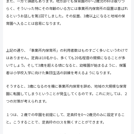
また、一方で課題もあります。地方部でも保育園の
0
～
2
歳児の枠は取りづ
らく、そういった特にその年齢のいる方には事業所内保育所の設置は喜ばれ
るというお話しを第
1
回でしました。その反面、
3
歳以上になると地域の保
育園へ入ることは容易になります。
上記の通り、「事業所内保育所」の利用者数はものすごく多いというわけで
はありません。定員は
10
名から、多くても
20
名程度の規模になることが多
いでしょう。そして
3
歳を超える頃になると、幼稚園が始まるように、保護
者は小学校入学に向けた集団生活の訓練を考えるようになります。
そうすると、
3
歳になるのを機に事業所内保育を辞め、地域の大規模な保育
園に転園してしまうということが発生してくるのです。これに対しては、２
つの対策が考えられます。
１つは、２歳での卒園を前提にして、定員枠を
0
～
2
歳児のみに設定するこ
と。こうすることで、定員枠のロスを無くすことができます。