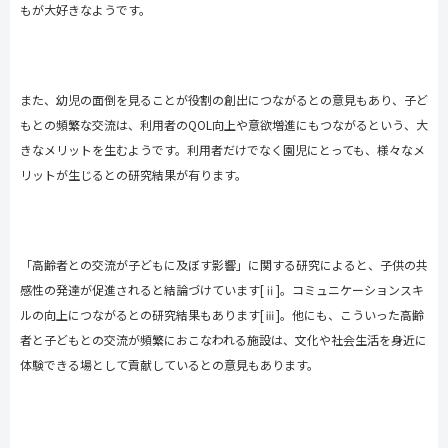
もが大好きなようです。
また、幼児の面倒を見ることが役割の創出につながるとの意見もあり、子ど
もとの頻繁な交流は、利用者の
QOL
向上や意欲増進にもつながるという、大
きなメリットを生むようです。利用者だけでなく園児にとっても、様々なメ
リットが生じるとの研究結果が有ります。
「高齢者との交流が子どもに及ぼす影響」に関する研究によると、子供の共
感性の発達が促進されると結論づけています
[ⅱ]
。コミュニケーションスキ
ルの向上につながるとの研究結果もあります
[ⅲ]
。他にも、こういった高齢
者と子どもとの交流が頻繁におこなわれる施設は、文化や社会生活を身近に
体験できる場として貢献しているとの意見もあります。