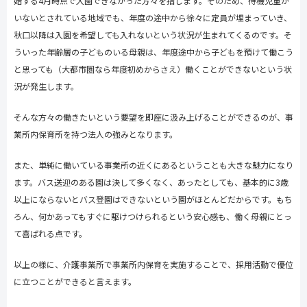
始する
4
月時点で入園できなかった方々を指します。そのため、待機児童が
いないとされている地域でも、年度の途中から徐々に定員が埋まっていき、
秋口以降は入園を希望しても入れないという状況が生まれてくるのです。そ
ういった年齢層の子どものいる母親は、年度途中から子ども
を
預けて働こう
と思っても（大都市圏なら年度初めからさえ）働くことができないという状
況が発生します。
そんな方々の働きたいという要望を即座に汲み上げることができるのが、事
業所内保育所を持つ法人の強みとなります。
また、単純に働いている事業所の近くにあるということも大きな魅力になり
ます。バス送迎のある園は決して多くなく、あったとしても、基本的に
3
歳
以上にならないとバス登園はできないという園がほとんどだからです。もち
ろん、何かあってもすぐに駆けつけられるという安心感も、働く母親にとっ
て喜ばれる点です。
以上の様に、介護事業所で事業所内保育を実施することで、採用活動で優位
に立つことができると言えます。