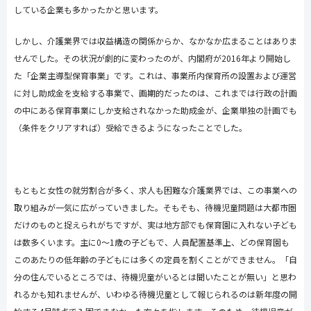
している企業も多かったかと思います。
しかし、介護業界では収益構造の関係からか、なかなか広まることはありま
せんでした。その状況が劇的に変わったのが、内閣府が
2016
年より開始し
た「企業主導型保育事業」です。これは、事業所内保育所の設置および運営
に対し助成金を支給する事業で、画期的だったのは、これまでは行政の計画
の中にある保育事業にしか支給されなかった助成金が、企業単独の計画でも
（条件をクリアすれば）受給できるようになったことでした。
もともと女性の就労割合が多く、求人も困難な介護業界では、この事業への
取り組みが一気に広がっていきました。そもそも、待機児童問題は大都市圏
だけのものと捉えられがちですが、実は地方部でも保育園に入れない子ども
は数多くいます。主に
0
～
1
歳の子どもで、人員配置基準上、どの保育園も
このあたりの低年齢の子どもには多くの定員を割くことができません。「自
分の住んでいるところでは、待機児童がいるとは聞いたことが無い」と思わ
れるかも知れませんが、いわゆる待機児童として報じられるのは新年度の開