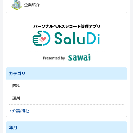
企業紹介
カテゴリ
医科
#トレンド
調剤
#開業準備
#トレンド
介護/福祉
#改定情報
#トレンド
#新薬情報
#薬局経営
年月
#施設経営
#電子処方箋