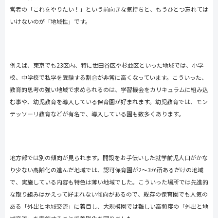
営者の「これをやりたい！」という前向きな気持ちと、もうひとつ忘れては
いけないのが「地域性」です。
例えば、東京でも
23
区内、特に世田谷区や杉並区といった地域では、小学
校、中学校で私学を受験する割合が非常に高くなっています。こういった、
教育的思考の強い地域で求められるのは、学習機会をカリキュラムに組み込
む事や、幼児教育を導入している保育園が好まれます。幼児教育では、モン
テッソーリ教育などが有名で、導入している園も数多くあります。
地方部では別の傾向が見られます。開設をお手伝いした就学前児人口がかな
り少ない高齢化の進んだ地域では、認可保育園が
2
～
3
か所あるだけの地域
で、実施している内容も特色は薄い地域でした。こういった場所では先進的
な取り組みはかえって好まれない傾向があるので、既存の保育園でも人気の
ある「外出と地域交流」に着目し、大規模園では難しい高頻度の「外出と地