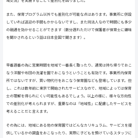
域交流」を実施することで差別化を図りました。
また、保育プログラム以外でも差別化が可能な点はあります。事業所に併設
していれば送迎の手間もかからないですし、また同法人なので時間にも多少
の融通を効かせることができます（数分遅れただけで保護者が保育士に嫌味
を聞かされるという話は日本全国で聞きます）。
早番遅番の為に営業時間を地域で一番長く取ったり、通常は持ち帰りでおこ
なう洋服や布団の洗濯を園でおこなうということも有効です。事業所内保育
所ではないですが、買い物代行をおこなう保育園なども登場しています。但
し、これは数年前に東京で開始されたサービスなので、地域によっては保育
士の理解を得られにくい可能性もあるでしょう。以上の様に、様々な方向性
での差別化が考えられますが、重要なのは「地域性」に配慮したサービスを
考えることだと言えます。
その為には、地域にある他の保育園ではどんなカリキュラム、サービスを提
供しているかの調査をおこなったり、実際に子どもを預けているスタッフに