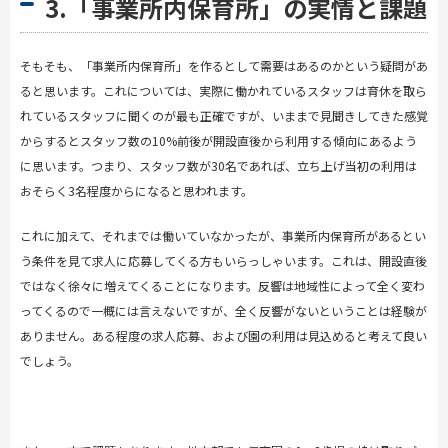
3.「事業所内保育所」の実情と課題
そもそも、「事業所内保育所」を作るとして需要はあるのかという疑問があ
ると思います。これについては、実際に働かれているスタッフは育休を取ら
れているスタッフに聞くのが最も正確ですが、いままで見聞きしてきた感覚
からするとスタッフ数の
10%
前後が開設直後から利用する傾向にあるよう
に思います。つまり、スタッフ数が
30
名であれば、立ち上げ当初の利用は
おそらく
3
名程度からになると思われます。
これに加えて、それまでは働いていなかったが、事業所内保育所があるとい
う条件を見て求人に応募してくる方もいらっしゃいます。これは、開設直後
ではなく徐々に増えてくることになります。反響は地域性によって全く変わ
ってくるので一概には言えないですが、全く反響がないということは経験が
ありません。ある程度の求人応募、および園の利用は見込めると考えて良い
でしょう。