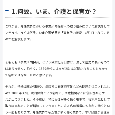
1.何故、いま、介護と保育か？
これから、介護業界における事業所内保育への取り組みについて解説をして
いきます。まずは何故、いま介護業界で「事業所内保育」が注目されている
のかを解説します。
そもそも「事業所内保育」という取り組み自体は、決して歴史の長いもので
はありません。恐らく、
1990
年代にはまだほとんど聞かれることもなかっ
た名称ではなかったかと思います。
それが、待機児童の問題や、病院での看護師不足などの問題が注目されはじ
めた
2000
年代頃、院内保育という名称で、医療機関などに併設されるケー
スが出てきました。その後は、特に女性が多く働く職場で、福利厚生として
取り組まれることが増加していきました。求人応募獲得にも有利に働くとい
う一面もあります。介護業界でも女性が多く働く業界で、早い段階から注目