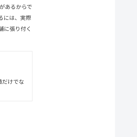
があるからで
1月
2月
るには、実際
1月
舗に張り付く
値だけでな