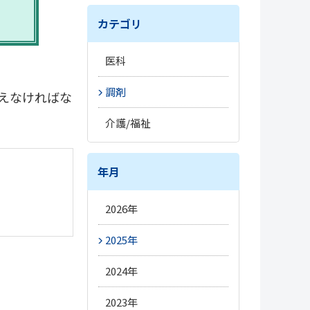
カテゴリ
医科
#トレンド
調剤
えなければな
#開業準備
#トレンド
介護/福祉
#改定情報
#トレンド
#薬局経営
#新薬情報
#施設経営
年月
#電子処方箋
#新薬情報
#人材情報
#オンライン資格確認
2026年
#改定情報
#改定情報
#オンライン診療
5月
2025年
#介護DX
#電子処方箋
#医療DX
3月
12月
2024年
#電子カルテ
#オンライン服薬指導
#経営
10月
12月
2023年
#薬局DX