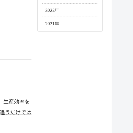
#レセプト
9月
11月
12月
2022年
#人材/キャリア
#診療報酬改定
8月
10月
11月
12月
2021年
#物流
12月
7月
9月
10月
11月
#OTC
11月
6月
8月
9月
10月
10月
5月
7月
8月
9月
4月
6月
7月
8月
3月
5月
6月
7月
。生産効率を
2月
4月
5月
6月
追うだけでは
1月
3月
4月
5月
2月
3月
1月