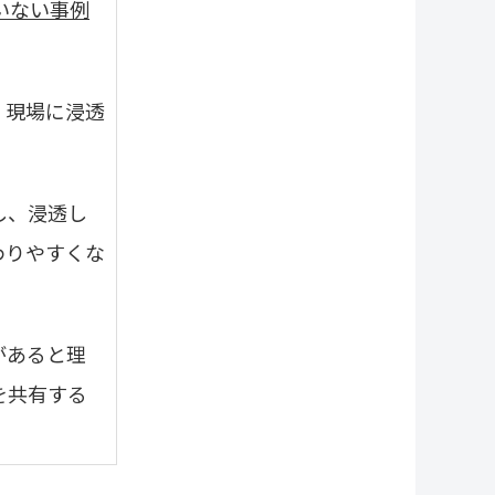
いない事例
。現場に浸透
し、浸透し
わりやすくな
があると理
を共有する