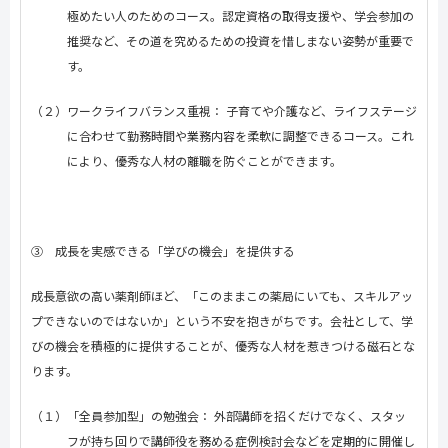
極めたい人のためのコース。認定資格の取得支援や、学会参加の
推奨など、その道を究めるための投資を惜しまない姿勢が重要で
す。
（２）ワークライフバランス重視： 子育てや介護など、ライフステージ
に合わせて勤務時間や業務内容を柔軟に調整できるコース。これ
により、優秀な人材の離職を防ぐことができます。
③ 成長を実感できる「学びの機会」を提供する
成長意欲の高い薬剤師ほど、「このままこの薬局にいても、スキルアッ
プできないのではないか」という不安を抱きがちです。会社として、学
びの機会を積極的に提供することが、優秀な人材を惹きつける磁石とな
ります。
（１）「全員参加型」の勉強会： 外部講師を招くだけでなく、スタッ
フが持ち回りで講師役を務める症例検討会などを定期的に開催し