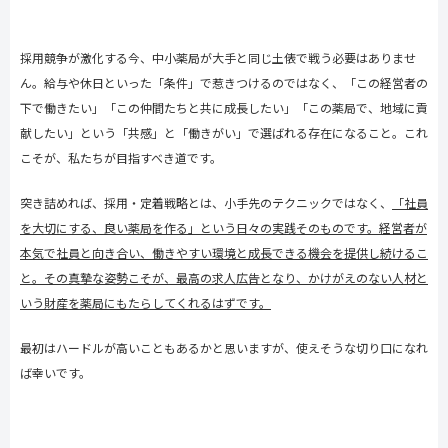
採用競争が激化する今、中小薬局が大手と同じ土俵で戦う必要はありませ
ん。給与や休日といった「条件」で惹きつけるのではなく、「この経営者の
下で働きたい」「この仲間たちと共に成長したい」「この薬局で、地域に貢
献したい」という「共感」と「働きがい」で選ばれる存在になること。これ
こそが、私たちが目指すべき道です。
突き詰めれば、採用・定着戦略とは、小手先のテクニックではなく、
「社員
を大切にする、良い薬局を作る」という日々の実践そのものです。経営者が
本気で社員と向き合い、働きやすい環境と成長できる機会を提供し続けるこ
と。その真摯な姿勢こそが、最高の求人広告となり、かけがえのない人材と
いう財産を薬局にもたらしてくれるはずです。
最初はハードルが高いこともあるかと思いますが、使えそうな切り口になれ
ば幸いです。