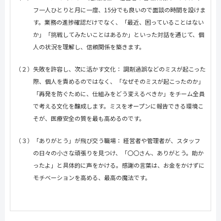
フ一人ひとりと月に一度、
15
分でも良いので面談の時間を設けま
す。業務の進捗確認だけでなく、「最近、困っていることはない
か」「挑戦してみたいことはあるか」といった対話を通じて、個
人の状況を理解し、信頼関係を築きます。
（２）失敗を許容し、次に活かす文化： 調剤過誤などのミスが起こった
際、個人を責めるのではなく、「なぜそのミスが起こったのか」
「再発を防ぐために、仕組みをどう変えるべきか」をチーム全員
で考える文化を醸成します。ミスをオープンに報告できる環境こ
そが、医療安全の質を最も高めるのです。
（３）「ありがとう」が飛び交う職場： 経営者や管理者が、スタッフ
の日々の小さな頑張りを見つけ、「〇〇さん、ありがとう。助か
ったよ」と具体的に声をかける。感謝の言葉は、お金をかけずに
モチベーションを高める、最高の魔法です。