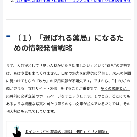
（2）最強の採用手法「社員紹介（リファラル）採用」を仕組み化する
（１）「選ばれる薬局」になるた
めの情報発信戦略
まず、大前提として「良い人材がいたら採用したい」という
”
待ち
”
の姿勢で
は、もはや誰も来てくれません。自局の魅力を能動的に発信し、未来の仲間
に見つけてもらう「攻め」の採用広報が不可欠です。ですから、
”
中の人
”
の
顔が見える「採用サイト・
SNS
」を作ることが重要です。
多くの求職者が、
応募前に必ず企業のホームページをチェックします。
そのとき、どこにでも
あるような綺麗な写真と当たり障りのない文章が並んでいるだけでは、その
他大勢に埋もれてしまいます。
ポイント：中小薬局の武器は「個性」と「人間味」