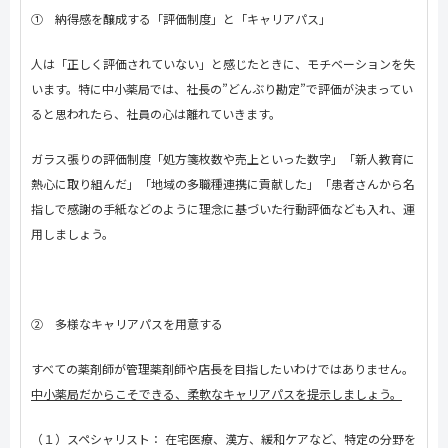
① 納得感を醸成する「評価制度」と「キャリアパス」
人は「正しく評価されていない」と感じたときに、モチベーションを失
います。特に中小薬局では、社長の
”
どんぶり勘定
”
で評価が決まってい
ると思われたら、社員の心は離れていきます。
ガラス張りの評価制度「処方箋枚数や売上といった数字」「新人教育に
熱心に取り組んだ」「地域の多職種連携に貢献した」「患者さんから名
指しで感謝の手紙などのように理念に基づいた行動評価なども入れ、運
用しましょう。
② 多様なキャリアパスを用意する
すべての薬剤師が管理薬剤師や店長を目指したいわけではありません。
中小薬局だからこそできる、柔軟なキャリアパスを提示しましょう。
（１）スペシャリスト： 在宅医療、漢方、緩和ケアなど、特定の分野を