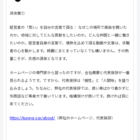
具体案①
経営者の「想い」を自分の言葉で語る： なぜこの場所で薬局を開いた
のか。地域に対してどんな貢献をしたいのか。どんな仲間と一緒に働き
たいのか。経営者自身の言葉で、情熱を込めて語る動画や文章は、求職
者の心を動かします。綺麗にまとまっていなくても構いません。その熱
量こそが、共感の源泉となります。
ホームページの専門家から習ったのですが、会社概要と代表挨拶が一番
見られるようです。ですから、代表挨拶は「個性」と「人間味」を盛り
込みましょう。ちなみに、弊社の代表挨拶では、良い事ばかり書かずに
失敗談など等身大で書いています。結構受けが良いです。良ければ見に
来てください。
https://kuraya-s.jp/about/
（弊社のホームページ、代表挨拶）