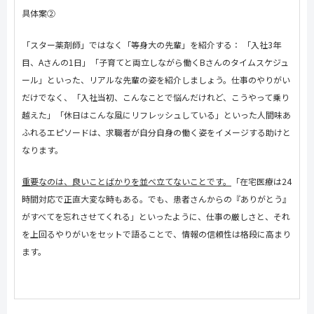
具体案②
「スター薬剤師」ではなく「等身大の先輩」を紹介する： 「入社
3
年
目、
A
さんの
1
日」「子育てと両立しながら働く
B
さんのタイムスケジュ
ール」といった、リアルな先輩の姿を紹介しましょう。仕事のやりがい
だけでなく、「入社当初、こんなことで悩んだけれど、こうやって乗り
越えた」「休日はこんな風にリフレッシュしている」といった人間味あ
ふれるエピソードは、求職者が自分自身の働く姿をイメージする助けと
なります。
重要なのは、良いことばかりを並べ立てないことです。
「在宅医療は
24
時間対応で正直大変な時もある。でも、患者さんからの『ありがとう』
がすべてを忘れさせてくれる」といったように、仕事の厳しさと、それ
を上回るやりがいをセットで語ることで、情報の信頼性は格段に高まり
ます。