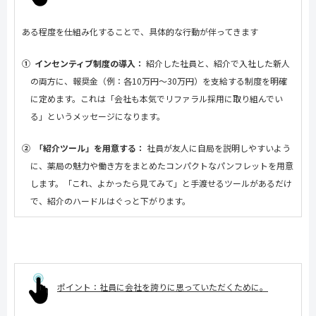
ある程度を仕組み化することで、具体的な行動が伴ってきます
①
インセンティブ制度の導入：
紹介した社員と、紹介で入社した新人
の両方に、報奨金（例：各
10
万円～
30
万円）を支給する制度を明確
に定めます。これは「会社も本気でリファラル採用に取り組んでい
る」というメッセージになります。
②
「紹介ツール」を用意する：
社員が友人に自局を説明しやすいよう
に、薬局の魅力や働き方をまとめたコンパクトなパンフレットを用意
します。「これ、よかったら見てみて」と手渡せるツールがあるだけ
で、紹介のハードルはぐっと下がります。
ポイント：社員に会社を誇りに思っていただくために。