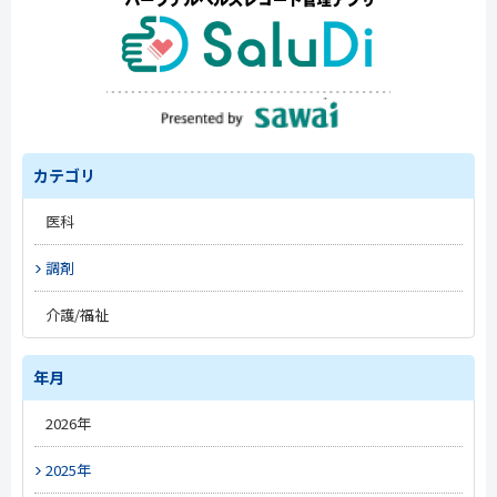
カテゴリ
医科
#トレンド
調剤
#開業準備
#トレンド
介護/福祉
#改定情報
#トレンド
#新薬情報
#薬局経営
年月
#施設経営
#電子処方箋
#新薬情報
#人材情報
2026年
#オンライン資格確認
#改定情報
#改定情報
5月
#オンライン診療
2025年
#介護DX
3月
#電子処方箋
#医療DX