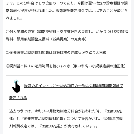
ます。この分科会はその役割の一つであり、今回は翌年改定の診療報酬や調
剤報酬へ提言が行われました。調剤報酬改定関係では、以下のことが挙げら
れました。
①対人業務の充実（調剤技術料・薬学管理料の見直し、かかりつけ薬剤師指
導料、服用薬剤調整支援料（減薬提案）の充実等）
②後発医薬品調剤体制加算は政策目標の達成状況を踏まえ再編
③調剤基本料１の適用範囲を縮小すべき（集中率高い小規模店舗の適正化）
経営のポイント：①～③の項目の一部は令和
8
年度調剤報酬で
改定される
過去の例では、令和
5
年
4
月財政制度分科会が行われた時、『医療
DX
推
進』と『後発医薬品調剤体制加算』について提言がされ、令和
6
年度調
剤報酬改定では、『医療
DX
推進』が実行されています。