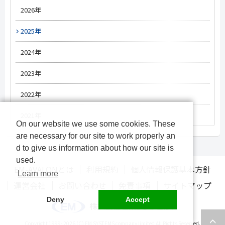
#新薬情報
#人材情報
2026年
#オンライン資格確認
#改定情報
#改定情報
5月
#オンライン診療
2025年
#介護DX
3月
#電子処方箋
#医療DX
12月
2024年
#電子カルテ
#オンライン服薬指導
10月
12月
2023年
#経営
#薬局DX
#レセプト
9月
11月
12月
2022年
#人材/キャリア
#診療報酬改定
8月
10月
11月
12月
2021年
On our website we use some cookies. These
#物流
12月
7月
9月
10月
11月
are necessary for our site to work properly an
#OTC
11月
d to give us information about how our site is
6月
8月
9月
10月
used.
10月
EM-AVALONとは
利用規約
個人情報保護基本方針
Learn more
5月
7月
8月
9月
運営会社
お問い合わせ
免責事項
サイトマップ
4月
6月
7月
8月
Deny
Accept
3月
5月
6月
7月
Copyright 1999-
2026 (C) EM SYSTEMS company limited All Rights Reserved.