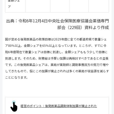
金額シェ
ア
出典：令和6年12月4日中央社会保険医療協議会薬価専門
部会（229回）資料より作成
国が定める後発医薬品の政策目標は
2029
年度に全ての都道府県で数量シェ
ア
80
％以上、金額シェアを
65
％以上となっています。ところが、すでに令
和
6
年度現在で数量シェアは目標に到達し、金額シェアももう少しで目標に
到達します。そのため、財務省は手厚い加算は再検討すべきであるとの主張
です。この後発医薬品シェアは、薬局が薬剤師と調剤事務双方の努力で増や
してきたもので、仮にこの加算が廃止されれば多くの薬局が収益源を減らす
ことになります。
経営のポイント：後発医薬品調剤体制加算が廃止された