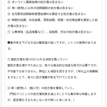
③ オンライン服薬指導の処方箋は含まない
④ 単一建物
1
人以外の訪問調剤の処方箋は含まない
⑤ 在宅緊急訪問薬剤管理指導料を算定する処方箋は含まない
⑥ 時間外加算、休日加算、深夜加算、夜間・休日等加算を算定した処
方箋は含まない
⑦ 公費単独（生活保護など）、自賠責、労災の処方箋は含まない
■集中率を下げる方法は難易度が高いですが、いくつか施策がありま
す。
① 面処方箋を受け付けられる体制を取っていく
面処方箋を増やすためには、色々な複合的な地道な努力が必要ですが、
不可能ではありません。弊社にも相談を頂きますが、
1
年以上の長期戦
をすることで、徐々に処方箋集中率を下げていきます。
② 単一建物
1
人（個人宅）の処方箋を獲得していく。
（門前クリニックの処方箋枚数を減らすことでも集中率は改善します
が、経営悪化するためしない方が良いと思います。）