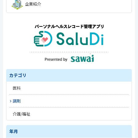
企業紹介
カテゴリ
医科
#トレンド
調剤
#開業準備
#トレンド
介護/福祉
#改定情報
#トレンド
#新薬情報
#薬局経営
年月
#施設経営
#電子処方箋